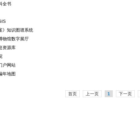
科全书
IS
案》知识图谱系统
博物馆数字展厅
息资源库
院
门户网站
编年地图
首页
上一页
1
下一页